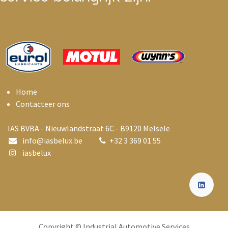
Home
Contacteer ons
IAS BVBA - Nieuwlandstraat 6C - B9120 Melsele
info@i
asbelux.be
+
32 3 369 01 55
iasbelux
Copyright © Industrial Automotive Services