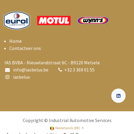
Home
Contacteer ons
IAS BVBA - Nieuwlandstraat 6C - B9120 Melsele
info@i
asbelux.be
+
32 3 369 01 55
iasbelux
Copyright © Industrial Automotive Services
Nederlands (BE)