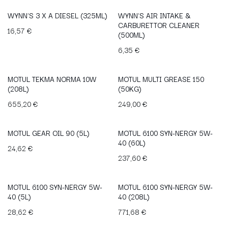
WYNN'S 3 X A DIESEL (325ML)
WYNN'S AIR INTAKE &
CARBURETTOR CLEANER
16,57
€
(500ML)
6,35
€
MOTUL TEKMA NORMA 10W
MOTUL MULTI GREASE 150
(208L)
(50KG)
655,20
€
249,00
€
MOTUL GEAR OIL 90 (5L)
MOTUL 6100 SYN-NERGY 5W-
40 (60L)
24,62
€
237,60
€
MOTUL 6100 SYN-NERGY 5W-
MOTUL 6100 SYN-NERGY 5W-
40 (5L)
40 (208L)
28,62
€
771,68
€