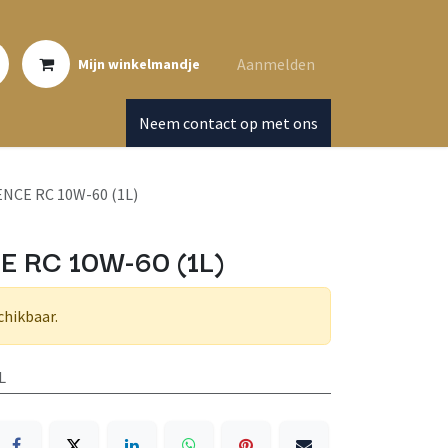
Aanmelden
Mijn winkelmandje
Neem contact op met ons
NCE RC 10W-60 (1L)
 RC 10W-60 (1L)
chikbaar.
L