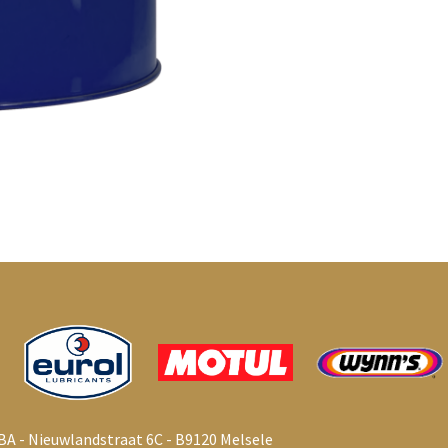
BA - Nieuwlandstraat 6C - B9120 Melsele