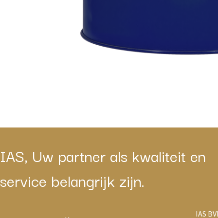
IAS, Uw partner als kwaliteit en
service belangrijk zijn.
IAS BV