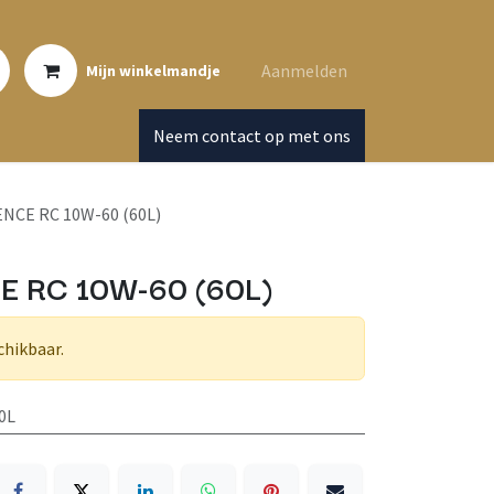
Aanmelden
Mijn winkelmandje
Neem contact op met ons
NCE RC 10W-60 (60L)
 RC 10W-60 (60L)
chikbaar.
0L