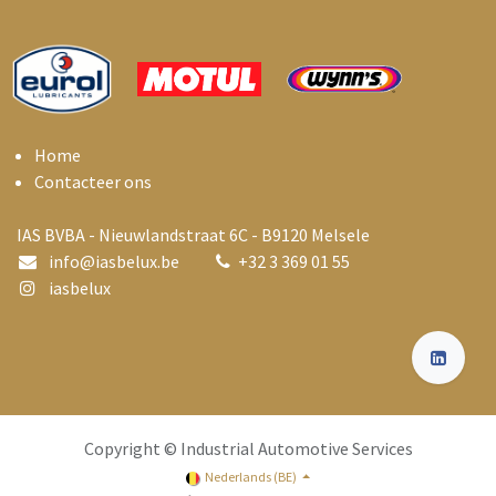
Home
Contacteer ons
IAS BVBA - Nieuwlandstraat 6C - B9120 Melsele
info@i
asbelux.be
+
32 3 369 01 55
iasbelux
Copyright © Industrial Automotive Services
Nederlands (BE)