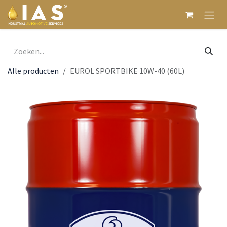
Overslaan naar inhoud
Alle producten
EUROL SPORTBIKE 10W-40 (60L)