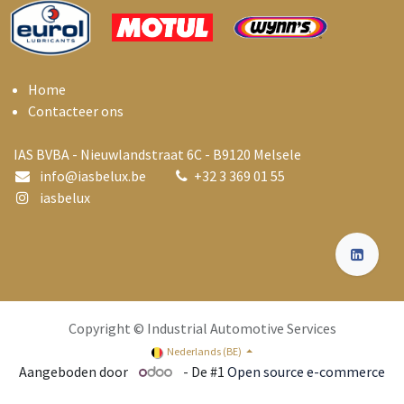
Home
Contacteer ons
IAS BVBA - Nieuwlandstraat 6C - B9120 Melsele
info@i
asbelux.be
+
32 3 369 01 55
iasbelux
Copyright © Industrial Automotive Services
Nederlands (BE)
Aangeboden door
- De #1
Open source e-commerce