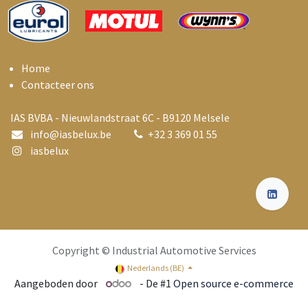
Home
Contacteer ons
IAS BVBA - Nieuwlandstraat 6C - B9120 Melsele
info@i
asbelux.be
+
32 3 369 01 55
iasbelux
Copyright © Industrial Automotive Services
Nederlands (BE)
Aangeboden door
- De #1
Open source e-commerce