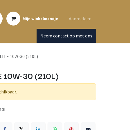
Aanmelden
Mijn winkelmandje
Neem contact op met ons
ITE 10W-30 (210L)
 10W-30 (210L)
chikbaar.
10L