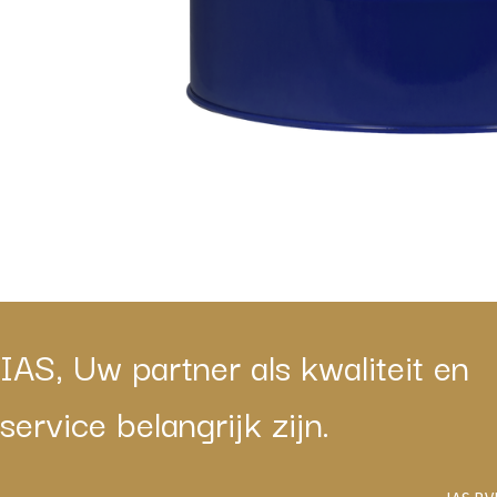
IAS, Uw partner als kwaliteit en
service belangrijk zijn.