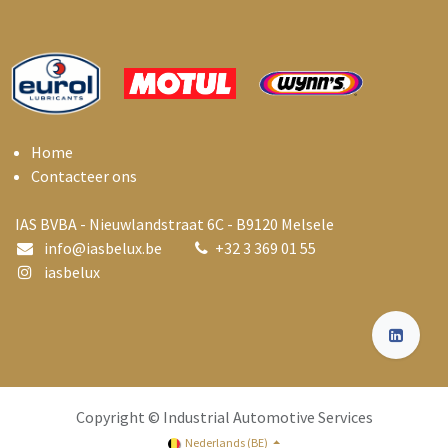
Home
Contacteer ons
IAS BVBA - Nieuwlandstraat 6C - B9120 Melsele
info@i
asbelux.be
+
32 3 369 01 55
iasbelux
Copyright © Industrial Automotive Services
Nederlands (BE)