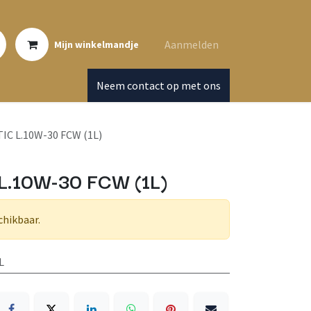
Aanmelden
Mijn winkelmandje
Neem contact op met ons
C L.10W-30 FCW (1L)
L.10W-30 FCW (1L)
chikbaar.
L