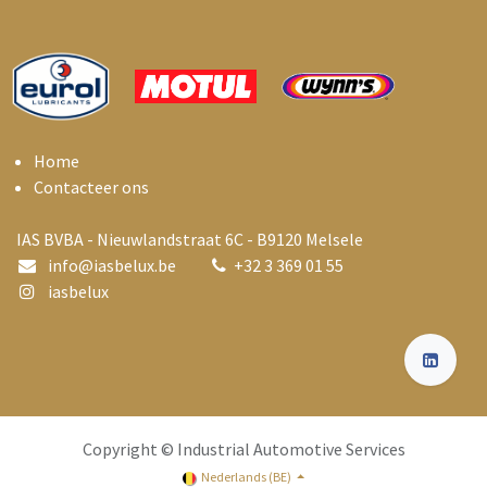
Home
Contacteer ons
IAS BVBA - Nieuwlandstraat 6C - B9120 Melsele
info@i
asbelux.be
+
32 3 369 01 55
iasbelux
Copyright © Industrial Automotive Services
Nederlands (BE)