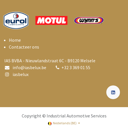
Home
Contacteer ons
IAS BVBA - Nieuwlandstraat 6C - B9120 Melsele
info@i
asbelux.be
+
32 3 369 01 55
iasbelux
Copyright © Industrial Automotive Services
Nederlands (BE)