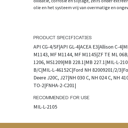
oxidatie, corrosie en slijtage, zelfs onder extr
olie en het systeem vrij van overmatige en onge
PRODUCT SPECIFICATIES
API CG-4/SF|API GL-4|ACEA E3|Allison C-4|
M1143, MF M1144, MF M1145|ZF TE ML 06B
1206, MS1209|MB 228.1|MB 227.1|MIL-L-21
B/C|MIL-L-46152C|Ford NH 82009201/2/3|F
Deere J20C, J27|NH 030 C, NH 024 C, NH 410 
TO-2|FNHA-2-C201|
RECOMMENDED FOR USE
MIL-L-2105