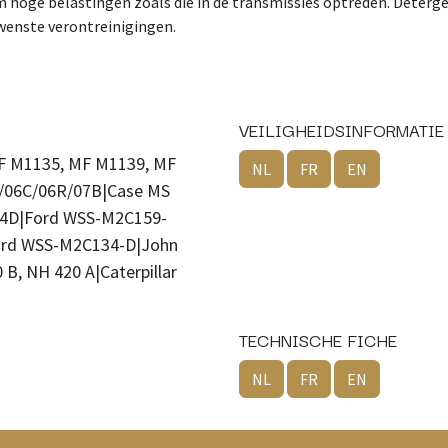
eem hoge belastingen zoals die in de transmissies optreden. Deter
wenste verontreinigingen.
VEILIGHEIDSINFORMATIE
MF M1135, MF M1139, MF
NL
FR
EN
/06C/06R/07B|Case MS
04D|Ford WSS-M2C159-
ord WSS-M2C134-D|John
B, NH 420 A|Caterpillar
TECHNISCHE FICHE
NL
FR
EN