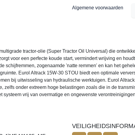
igrade tractor-olie (Super Tractor Oil Universal) die ontwikkeld i
orgt voor een perfecte koude start, vermindert wrijving en houdt
e schijfremmen, zogenaamde 'natte remmen' en kan het gehele ja
ruimte. Eurol Altrack 15W-30 STOU biedt een optimale verversing
wisseling van hydraulische werktuigen. Eurol Altrack 15W-30 STOU
eem hoge belastingen zoals die in de transmissies optreden. Deter
wenste verontreinigingen.
VEILIGHEIDSINFORMATIE
MF M1135, MF M1139, MF
NL
FR
EN
/06C/06R/07B|Case MS