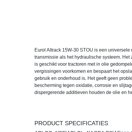
Eurol Altrack 15W-30 STOU is een universele mult
transmissie als het hydraulische systeem. Het z
geschikt voor tractoren met in olie gedompeld
vergissingen voorkomen en bespaart het opslag
onderhoud is. Het geeft geen problemen bij uit
oxidatie, corrosie en slijtage, zelfs onder extr
olie en het systeem vrij van overmatige en onge
PRODUCT SPECIFICATIES
API CG-4/SF|API GL-4|ACEA E3|Allison C-4|
M1143, MF M1144, MF M1145|ZF TE ML 06B