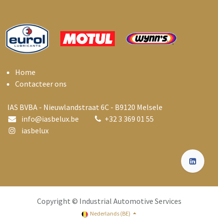
Home
Contacteer ons
IAS BVBA - Nieuwlandstraat 6C - B9120 Melsele
info@i
asbelux.be
+
32 3 369 01 55
iasbelux
Copyright © Industrial Automotive Services
Nederlands (BE)