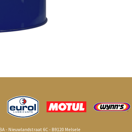
BA - Nieuwlandstraat 6C - B9120 Melsele