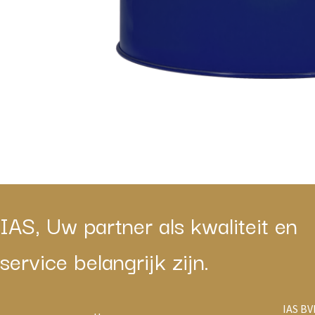
IAS, Uw partner als kwaliteit en
service belangrijk zijn.
IAS BV