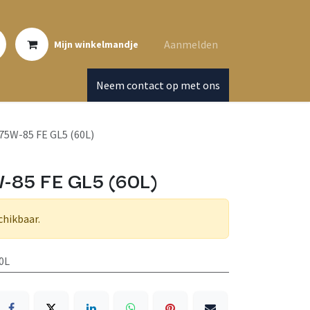
Aanmelden
Mijn winkelmandje
Neem contact op met ons
5W-85 FE GL5 (60L)
-85 FE GL5 (60L)
chikbaar.
0L