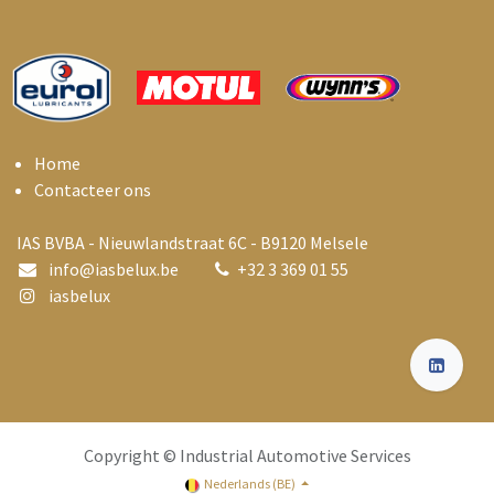
Home
Contacteer ons
IAS BVBA - Nieuwlandstraat 6C - B9120 Melsele
info@i
asbelux.be
+
32 3 369 01 55
iasbelux
Copyright © Industrial Automotive Services
Nederlands (BE)