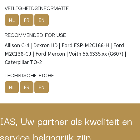
VEILIGHEIDSINFORMATIE
NL
FR
EN
RECOMMENDED FOR USE
Allison C-4 | Dexron IID | Ford ESP-M2C166-H | Ford
M2C138-CJ | Ford Mercon | Voith 55.6335.xx (G607) |
Caterpillar TO-2
TECHNISCHE FICHE
NL
FR
EN
IAS, Uw partner als kwaliteit en
service belangrijk zijn.