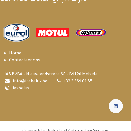
Home
Contacteer ons
IAS BVBA - Nieuwlandstraat 6C - B9120 Melsele
info@i
asbelux.be
+
32 3 369 01 55
iasbelux
Copyright © Industrial Automotive Services