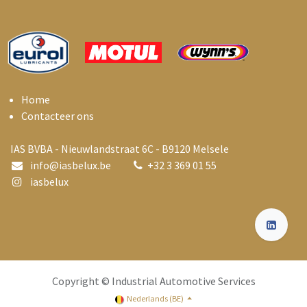
Home
Contacteer ons
IAS BVBA - Nieuwlandstraat 6C - B9120 Melsele
info@i
asbelux.be
+
32 3 369 01 55
iasbelux
Copyright © Industrial Automotive Services
Nederlands (BE)