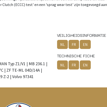
r Clutch (ECCC) test' en een 'sprag wear test' zijn toegevoegd aan
VEILIGHEIDSINFORMATIE
NL
FR
EN
TECHNISCHE FICHE
 MAN Typ Z1/V1 | MB 236.1 |
NL
FR
EN
7C | ZF TE-ML 04D/14A |
9 Z-2 | Volvo 97341