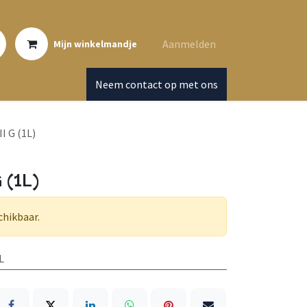
Aanmelden
Mijn winkelmandje
Neem contact op met ons
I G (1L)
 (1L)
chikbaar.
L