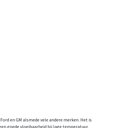
 Ford en GM alsmede vele andere merken. Het is
en goede vloeibaarheid bij lage temperatuur