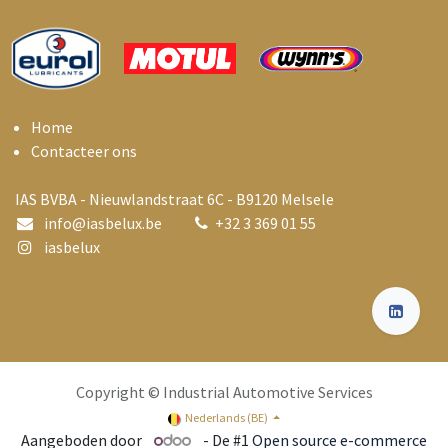
Home
Contacteer ons
IAS BVBA - Nieuwlandstraat 6C - B9120 Melsele
info@i
asbelux.be
+
32 3 369 01 55
iasbelux
Copyright © Industrial Automotive Services
Nederlands (BE)
Aangeboden door
- De #1
Open source e-commerce