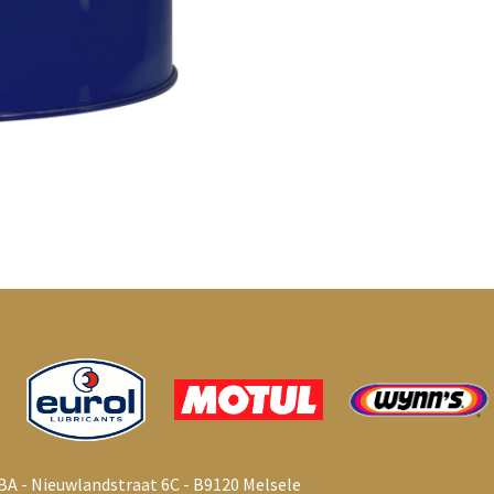
BA - Nieuwlandstraat 6C - B9120 Melsele