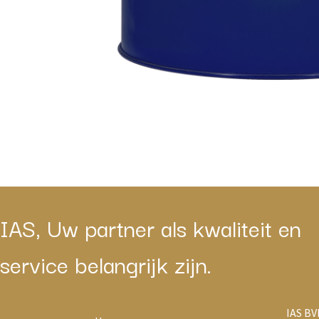
IAS, Uw partner als kwaliteit en
service belangrijk zijn.
IAS BV