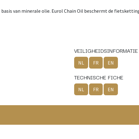
p basis van minerale olie. Eurol Chain Oil beschermt de fietsketti
VEILIGHEIDSINFORMATIE
NL
FR
EN
TECHNISCHE FICHE
NL
FR
EN