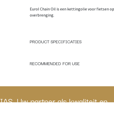
Eurol Chain Oil is een kettingolie voor fietsen o
overbrenging.
PRODUCT SPECIFICATIES
RECOMMENDED FOR USE
IAS, Uw partner als kwaliteit en
service belangrijk zijn.