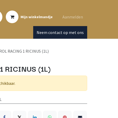
Aanmelden
Mijn winkelmandje
Neem contact op met ons
ROL RACING 1 RICINUS (1L)
 RICINUS (1L)
chikbaar.
L