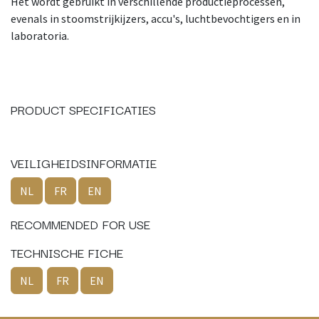
Het wordt gebruikt in verschillende productieprocessen,
evenals in stoomstrijkijzers, accu's, luchtbevochtigers en in
laboratoria.
PRODUCT SPECIFICATIES
VEILIGHEIDSINFORMATIE
NL
FR
EN
RECOMMENDED FOR USE
TECHNISCHE FICHE
NL
FR
EN