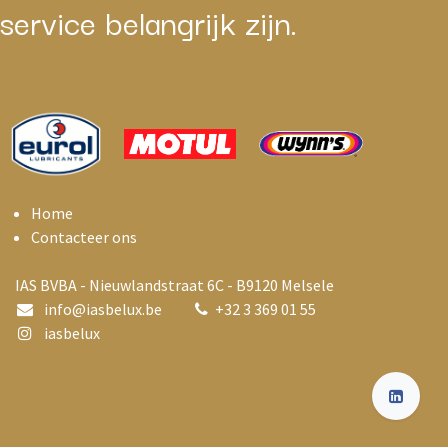
service belangrijk zijn.
Home
Contacteer ons
IAS BVBA - Nieuwlandstraat 6C - B9120 Melsele
info@i
asbelux.be
+
32 3 369 01 55
iasbelux