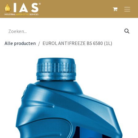
Overslaan naar inhoud
Alle producten
EUROL ANTIFREEZE BS 6580 (1L)