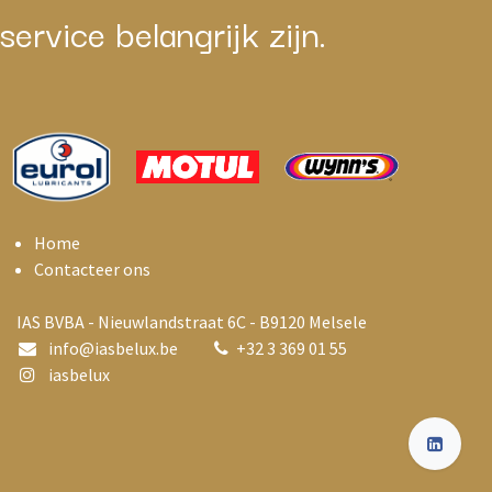
service belangrijk zijn.
Home
Contacteer ons
IAS BVBA - Nieuwlandstraat 6C - B9120 Melsele
info@i
asbelux.be
+
32 3 369 01 55
iasbelux