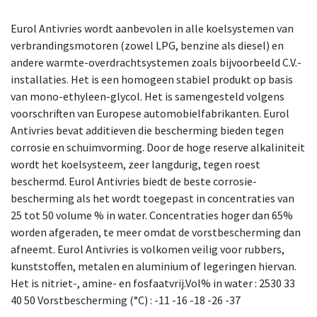
Eurol Antivries wordt aanbevolen in alle koelsystemen van
verbrandingsmotoren (zowel LPG, benzine als diesel) en
andere warmte-overdrachtsystemen zoals bijvoorbeeld C.V.-
installaties. Het is een homogeen stabiel produkt op basis
van mono-ethyleen-glycol. Het is samengesteld volgens
voorschriften van Europese automobielfabrikanten. Eurol
Antivries bevat additieven die bescherming bieden tegen
corrosie en schuimvorming. Door de hoge reserve alkaliniteit
wordt het koelsysteem, zeer langdurig, tegen roest
beschermd. Eurol Antivries biedt de beste corrosie-
bescherming als het wordt toegepast in concentraties van
25 tot 50 volume % in water. Concentraties hoger dan 65%
worden afgeraden, te meer omdat de vorstbescherming dan
afneemt. Eurol Antivries is volkomen veilig voor rubbers,
kunststoffen, metalen en aluminium of legeringen hiervan.
Het is nitriet-, amine- en fosfaatvrij.Vol% in water : 2530 33
40 50 Vorstbescherming (°C) : -11 -16 -18 -26 -37