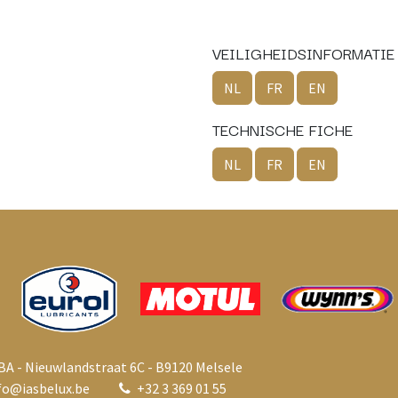
VEILIGHEIDSINFORMATIE
NL
FR
EN
TECHNISCHE FICHE
NL
FR
EN
BA - Nieuwlandstraat 6C - B9120 Melsele
fo@i
asbelux.be
+
32 3 369 01 55