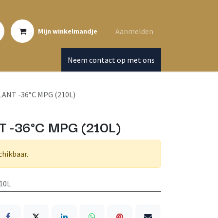
Aanmelden
Mijn winkelmandje
Neem contact op met ons
ANT -36°C MPG (210L)
 -36°C MPG (210L)
chikbaar.
10L