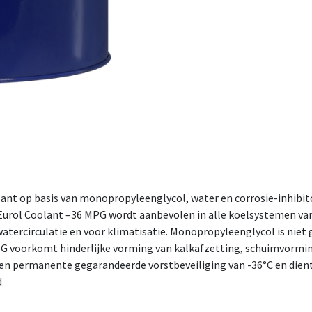
ant op basis van monopropyleenglycol, water en corrosie-inhibit
. Eurol Coolant –36 MPG wordt aanbevolen in alle koelsystemen 
tercirculatie en voor klimatisatie. Monopropyleenglycol is niet gec
 voorkomt hinderlijke vorming van kalkafzetting, schuimvorming
een permanente gegarandeerde vorstbeveiliging van -36°C en dien
d