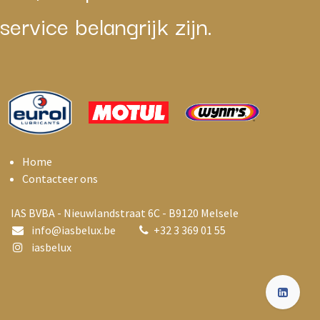
service belangrijk zijn.
Home
Contacteer ons
IAS BVBA - Nieuwlandstraat 6C - B9120 Melsele
info@i
asbelux.be
+
32 3 369 01 55
iasbelux