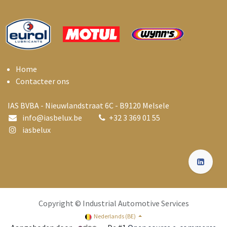
Home
Contacteer ons
IAS BVBA - Nieuwlandstraat 6C - B9120 Melsele
info@i
asbelux.be
+
32 3 369 01 55
iasbelux
Copyright © Industrial Automotive Services
Nederlands (BE)