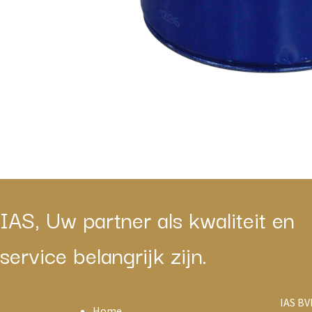
IAS, Uw partner als kwaliteit en
service belangrijk zijn.
IAS BV
Home