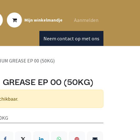
Aanmelden
Mijn winkelmandje
Neem contact op met ons
IUM GREASE EP 00 (50KG)
 GREASE EP 00 (50KG)
chikbaar.
50KG