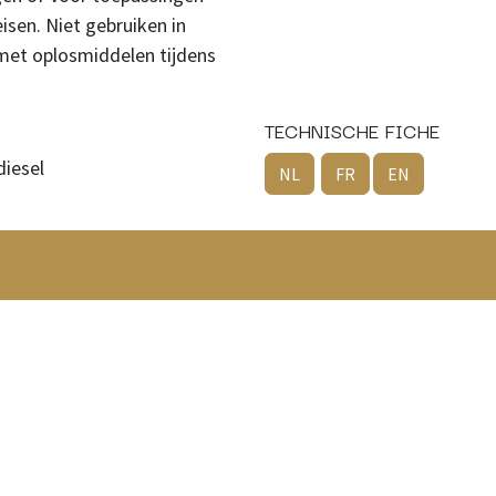
isen. Niet gebruiken in
met oplosmiddelen tijdens
TECHNISCHE FICHE
diesel
NL
FR
EN
BA - Nieuwlandstraat 6C - B9120 Melsele
fo@i
asbelux.be
+
32 3 369 01 55
belux