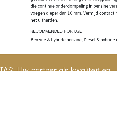
die continue onderdompeling in benzine vere
voegen dieper dan 10 mm. Vermijd contact 
het uitharden.
RECOMMENDED FOR USE
Benzine & hybride benzine, Diesel & hybride 
IAS, Uw partner als kwaliteit en
service belangrijk zijn.
IAS BV
Home
in
Contacteer ons
ias