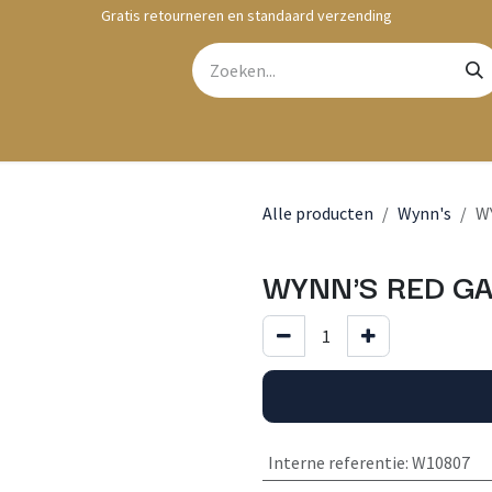
Gratis retourneren en standaard verzending
bshop
Contact
Alle producten
Wynn's
W
WYNN'S RED GA
Interne referentie
:
W10807