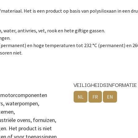
efmateriaal. Het is een product op basis van polysiloxaan in een d
 water, antivries, vet, rook en hete giftige gassen.
ingen.
 (permanent) en hoge temperaturen tot 232 °C (permanent) en 260
soren niet.
VEILIGHEIDSINFORMATIE
op motorcomponenten
NL
FR
EN
ers, waterpompen,
stemen,
striële ovens, fornuizen,
n. Het product is niet
gen of voor toepassingen