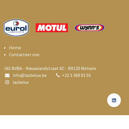
Home
Contacteer ons
IAS BVBA - Nieuwlandstraat 6C - B9120 Melsele
info@i
asbelux.be
+
32 3 369 01 55
iasbelux
Copyright © Industrial Automotive Services