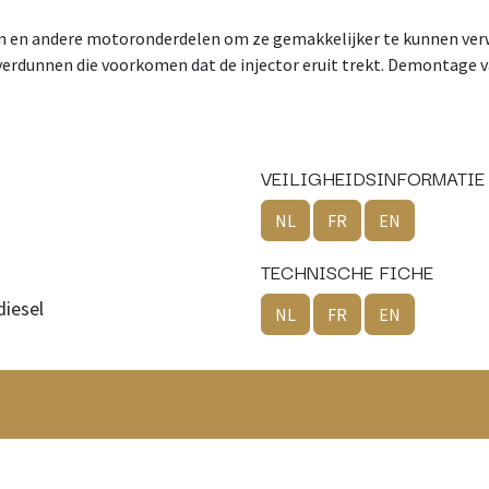
 en andere motoronderdelen om ze gemakkelijker te kunnen verwi
verdunnen die voorkomen dat de injector eruit trekt. Demontage v
VEILIGHEIDSINFORMATIE
NL
FR
EN
TECHNISCHE FICHE
diesel
NL
FR
EN