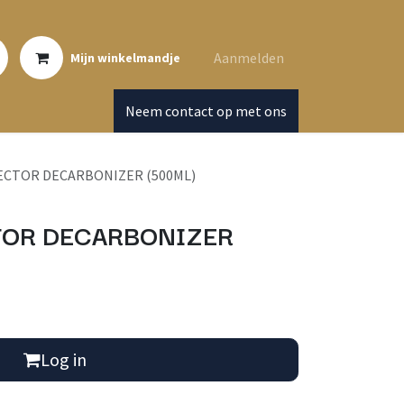
Aanmelden
Mijn winkelmandje
Neem contact op met ons
ECTOR DECARBONIZER (500ML)
TOR DECARBONIZER
Log in