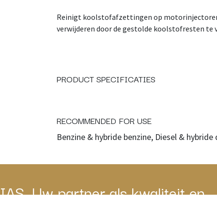
Reinigt koolstofafzettingen op motorinjectoren
verwijderen door de gestolde koolstofresten te 
PRODUCT SPECIFICATIES
RECOMMENDED FOR USE
Benzine & hybride benzine, Diesel & hybride 
IAS, Uw partner als kwaliteit en
service belangrijk zijn.