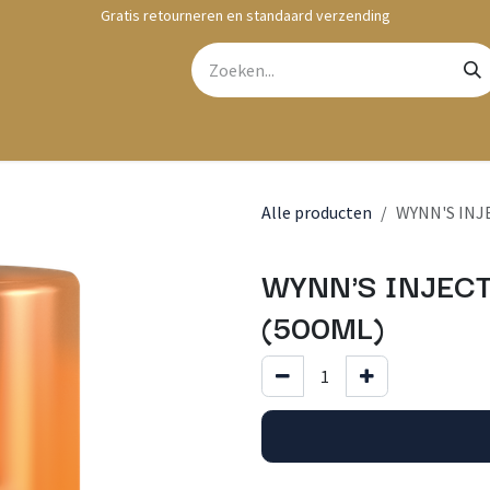
Gratis retourneren en standaard verzending
bshop
Contact
Alle producten
WYNN'S INJ
WYNN'S INJEC
(500ML)