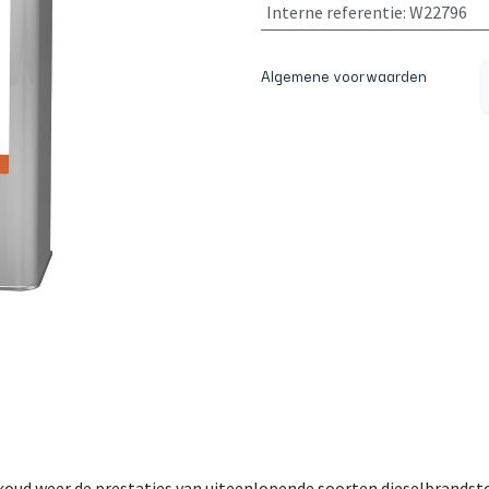
Interne referentie
:
W22796
Algemene voorwaarden
 koud weer de prestaties van uiteenlopende soorten dieselbrandsto