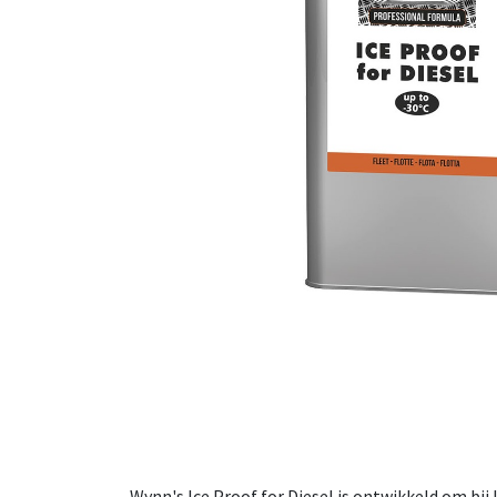
Wynn's Ice Proof for Diesel is ontwikkeld om bij