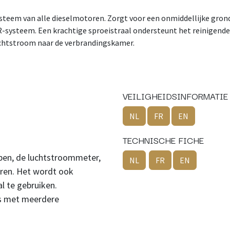
ysteem van alle dieselmotoren. Zorgt voor een onmiddellijke grond
systeem. Een krachtige sproeistraal ondersteunt het reinigende ef
uchtstroom naar de verbrandingskamer.
VEILIGHEIDSINFORMATIE
NL
FR
EN
TECHNISCHE FICHE
eppen, de luchtstroommeter,
NL
FR
EN
oren. Het wordt ook
l te gebruiken.
is met meerdere