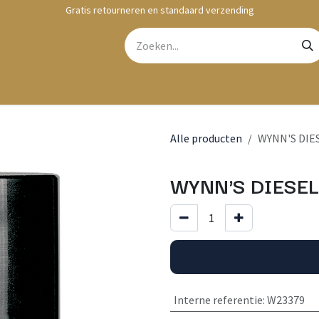
Gratis retourneren en standaard verzending
bshop
Contact
Alle producten
WYNN'S DIE
WYNN'S DIESEL
Interne referentie
:
W23379