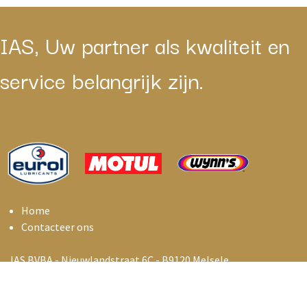
IAS, Uw partner als kwaliteit en
service belangrijk zijn.
Home
Contacteer ons
IAS BVBA - Nieuwlandstraat 6C - B9120 Melsele
info@i
asbelux.be
+
32 3 369 01 55
iasbelux