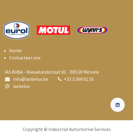
Home
Contacteer ons
IAS BVBA - Nieuwlandstraat 6C - B9120 Melsele
info@i
asbelux.be
+
32 3 369 01 55
iasbelux
Copyright © Industrial Automotive Services