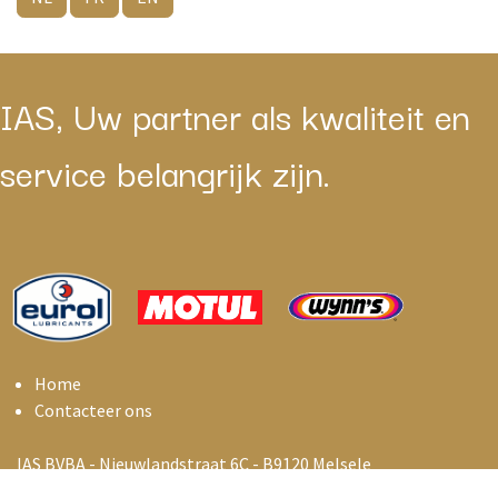
IAS, Uw partner als kwaliteit en
service belangrijk zijn.
Home
Contacteer ons
IAS BVBA - Nieuwlandstraat 6C - B9120 Melsele
info@i
asbelux.be
+
32 3 369 01 55