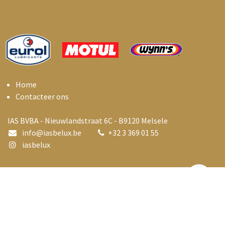
Home
Contacteer ons
IAS BVBA - Nieuwlandstraat 6C - B9120 Melsele
info@i
asbelux.be
+
32 3 369 01 55
iasbelux
Copyright © Industrial Automotive Services