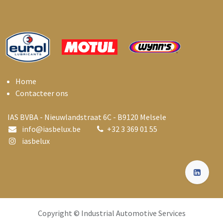
Home
Contacteer ons
IAS BVBA - Nieuwlandstraat 6C - B9120 Melsele
info@i
asbelux.be
+
32 3 369 01 55
iasbelux
Copyright © Industrial Automotive Services