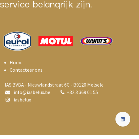
service belangrijk zijn.
Home
Contacteer ons
IAS BVBA - Nieuwlandstraat 6C - B9120 Melsele
info@i
asbelux.be
+
32 3 369 01 55
iasbelux