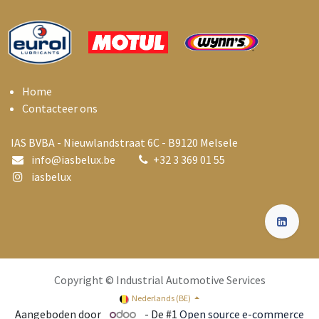
Home
Contacteer ons
IAS BVBA - Nieuwlandstraat 6C - B9120 Melsele
info@i
asbelux.be
+
32 3 369 01 55
iasbelux
Copyright © Industrial Automotive Services
Nederlands (BE)
Aangeboden door
- De #1
Open source e-commerce