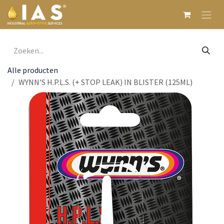
Overslaan naar inhoud
Alle producten
WYNN'S H.P.L.S. (+ STOP LEAK) IN BLISTER (125ML)