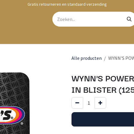
Gratis retourneren en standaard verzending
bshop
Contact
Alle producten
WYNN'S POW
WYNN'S POWER
IN BLISTER (12