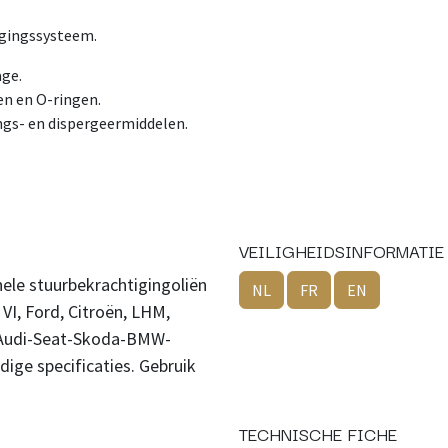
igingssysteem.
age.
en en O-ringen.
ngs- en dispergeermiddelen.
VEILIGHEIDSINFORMATIE
ele stuurbekrachtigingoliën
NL
FR
EN
 VI, Ford, Citroën, LHM,
W-Audi-Seat-Skoda-BMW-
ige specificaties. Gebruik
TECHNISCHE FICHE