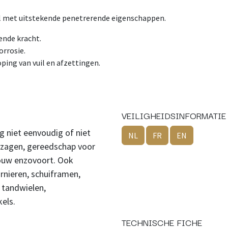
 met uitstekende penetrerende eigenschappen.
ende kracht.
orrosie.
ping van vuil en afzettingen.
VEILIGHEIDSINFORMATIE
 niet eenvoudig of niet
NL
FR
EN
ngzagen, gereedschap voor
bouw enzovoort. Ook
rnieren, schuiframen,
 tandwielen,
els.
TECHNISCHE FICHE