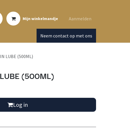
Aanmelden
Mijn winkelmandje
Neem contact op met ons
IN LUBE (500ML)
LUBE (500ML)
Log in