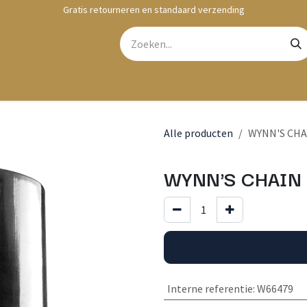
Gratis retourneren en standaard verzending
bshop
Contact
Alle producten
WYNN'S CHA
WYNN'S CHAIN 
Interne referentie
:
W66479