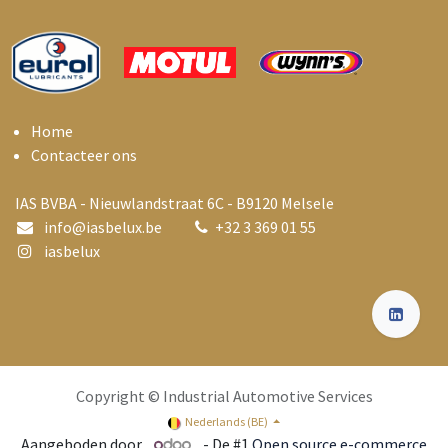
Home
Contacteer ons
IAS BVBA - Nieuwlandstraat 6C - B9120 Melsele
info@i
asbelux.be
+
32 3 369 01 55
iasbelux
Copyright © Industrial Automotive Services
Nederlands (BE)
Aangeboden door
- De #1
Open source e-commerce