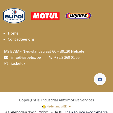
Home
Contacteer ons
IAS BVBA - Nieuwlandstraat 6C - B9120 Melsele
info@i
asbelux.be
+
32 3 369 01 55
iasbelux
Copyright © Industrial Automotive Services
Nederlands (BE)
Aangeboden door
- De #1
Open source e-commerce