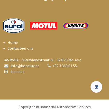
Home
Contacteer ons
IAS BVBA - Nieuwlandstraat 6C - B9120 Melsele
info@i
asbelux.be
+
32 3 369 01 55
iasbelux
Copyright © Industrial Automotive Services