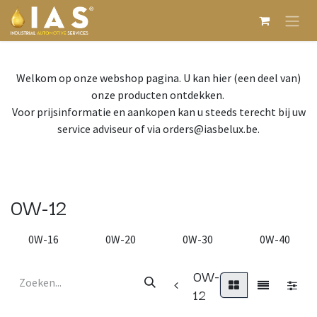
Overslaan naar inhoud
Welkom op onze webshop pagina. U kan hier (een deel van)
onze producten ontdekken.
Voor prijsinformatie en aankopen kan u steeds terecht bij uw
service adviseur of via orders@iasbelux.be.
0W-12
0W-16
0W-20
0W-30
0W-40
0W-
12